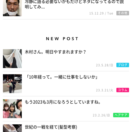
冷静に語る必要ないかもだけどネタになってるので説
明してみ...
その他
15.12.29 / Tue
New Posts
木村さん。明日やすまれますか？
ブログ
23.5.28/日
「10年経って。一緒に仕事をしないか」
コラム
23.3.21/火
もう2023も3月になろうとしていますね。
ヘアケア
23.2.26/日
世紀の一戦を経て(髪型考察)