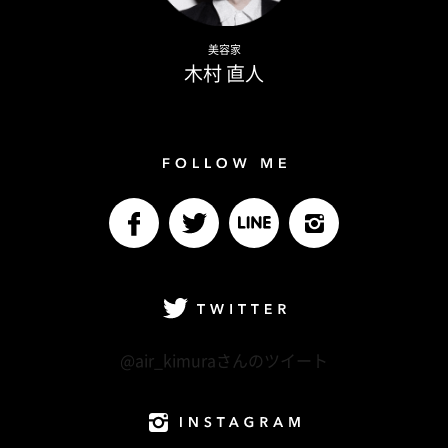
Naoto Kimura
美容家
木村 直人
Follow me
facebook
Twitter
LINE@
Instagram
Twitter
@air_kimuraさんのツイート
Instagram