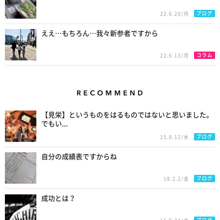
ブログ
22.6.20/月
ええ…もちろん…我々新参者ですから
コラム
22.6.13/月
Recommend
【見栄】というものをはるものではないと思いました。
でもい...
ブログ
15.8.12/水
自分の成績表ですからね
ブログ
18.2.2/金
成功とは？