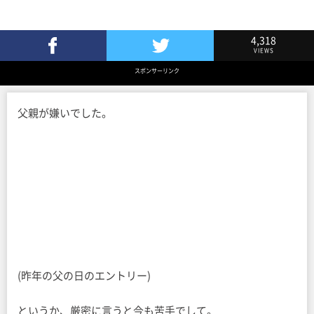
4,318
VIEWS
Facebookでシェア
Twitterでツイート
スポンサーリンク
父親が嫌いでした。
(昨年の父の日のエントリー)
というか、厳密に言うと今も苦手でして。