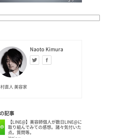
K HOMME
Naoto Kimura
Twitter
facebook
aoto Kimura
村直人 美容家
の記事
【LINE@】美容師個人が数日LINE@に
取り組んでみての感想。諸々気付いた
点。質問等。