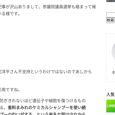
BUL
記事が沢山ありまして、参議院議員選挙も絡まって候
いる様です。
N
宅洋平さん不支持というわけではないのであしから
木
引用ですね。
人気
防ぎきれないほど遺伝子や細胞を傷つけるもの
る。
香料まみれのケミカルシャンプーを使い続
プーの匂いがする、という有名な話は少なから