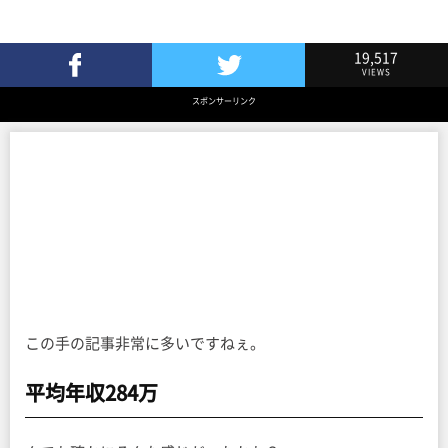
19,517
VIEWS
Facebookでシェア
Twitterでツイート
スポンサーリンク
この手の記事非常に多いですねぇ。
平均年収284万