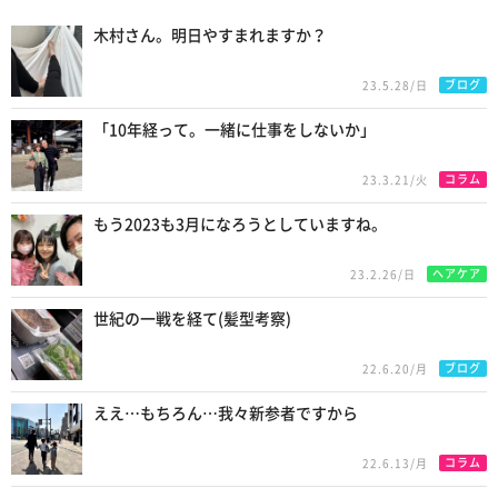
New Posts
木村さん。明日やすまれますか？
ブログ
23.5.28/日
「10年経って。一緒に仕事をしないか」
コラム
23.3.21/火
もう2023も3月になろうとしていますね。
ヘアケア
23.2.26/日
世紀の一戦を経て(髪型考察)
ブログ
22.6.20/月
ええ…もちろん…我々新参者ですから
コラム
22.6.13/月