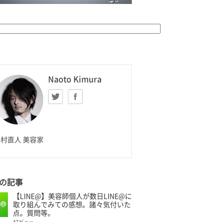
K HOMME
Naoto Kimura
Twitter
facebook
aoto Kimura
村直人 美容家
の記事
【LINE@】美容師個人が数日LINE@に
取り組んでみての感想。諸々気付いた
点。質問等。