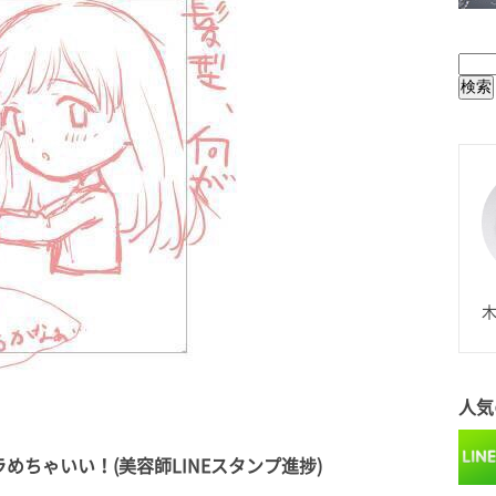
BUL
N
木
人気
ちゃいい！(美容師LINEスタンプ進捗)