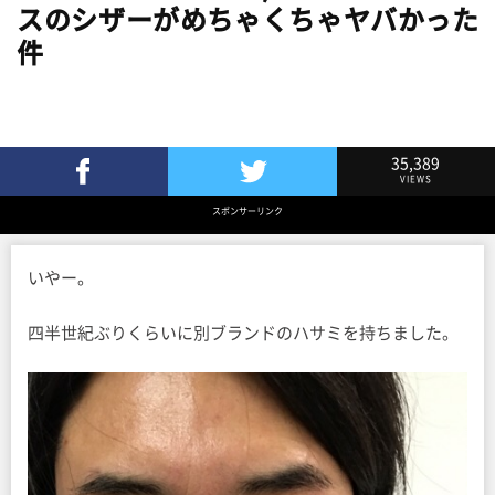
スのシザーがめちゃくちゃヤバかった
件
35,389
VIEWS
Facebookでシェア
Twitterでツイート
スポンサーリンク
いやー。
四半世紀ぶりくらいに別ブランドのハサミを持ちました。