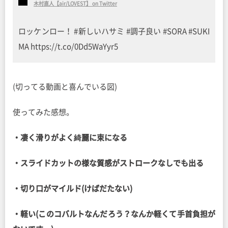
木村直人【air/LOVEST】 on Twitter
ロッケンロー！ #新しいハサミ #調子良い #SORA #SUKI
MA https://t.co/0Dd5WaYyr5
(切ってる動画と喜んでいる図)
使ってみた感想。
・凄く滑りがよく綺麗に束になる
・スライドカットの様な質感がストロークなしでも出る
・切り口がマイルド(けばだたない)
・軽い(このコバルトなんだろう？なんか軽くて手首負担が