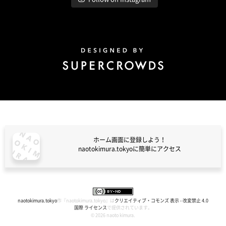
Design by Super Crowds
ホーム画面に登録しよう！
naotokimura.tokyoに簡単にアクセス
naotokimura.tokyo
naotokimura.tokyo
作『
naotokimura.tokyo
』は
クリエイティブ・コモンズ 表示 - 改変禁止 4.0
国際 ライセンス
で提供されています。
© 2026 naoto kimura.