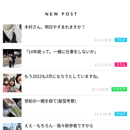
New Posts
木村さん。明日やすまれますか？
ブログ
23.5.28/日
「10年経って。一緒に仕事をしないか」
コラム
23.3.21/火
もう2023も3月になろうとしていますね。
ヘアケア
23.2.26/日
世紀の一戦を経て(髪型考察)
ブログ
22.6.20/月
ええ…もちろん…我々新参者ですから