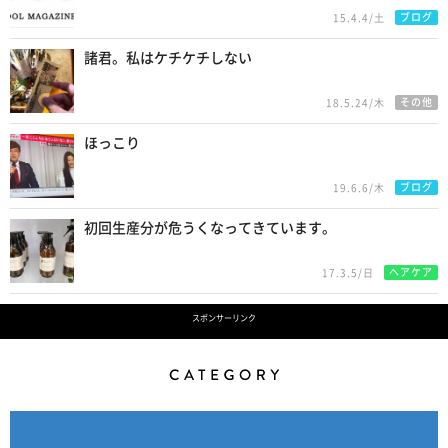
ブログ
15.4.4/土
諸君。私はケチケチしない
その他
18.5.24/木
ほっこり
ブログ
19.6.6/木
初回生産分が危うくなってきています。
ヘアケア
17.3.5/日
スポンサーリンク
Category