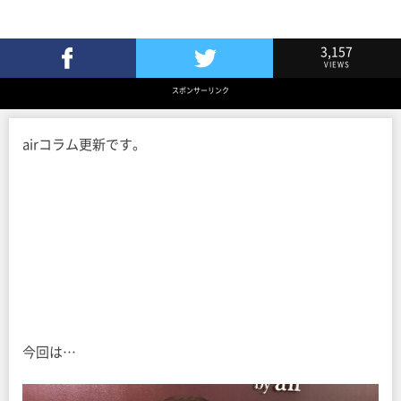
3,157
VIEWS
Facebookでシェア
Twitterでツイート
スポンサーリンク
airコラム更新です。
今回は…