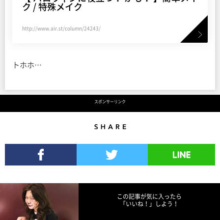
ク / 特殊メイク
http://www.air.st/column/24243/
トホホ…
スポンサーリンク
Share
Facebookでシェア
Twitterでツイート
LINEで送る
この記事が気に入ったら
「いいね！」しよう！