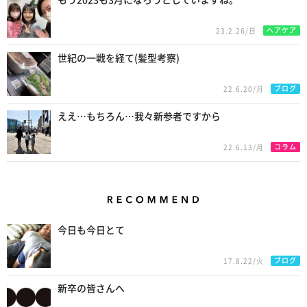
ヘアケア
23.2.26/日
世紀の一戦を経て(髪型考察)
ブログ
22.6.20/月
ええ…もちろん…我々新参者ですから
コラム
22.6.13/月
Recommend
今日も今日とて
ブログ
17.8.22/火
新卒の皆さんへ