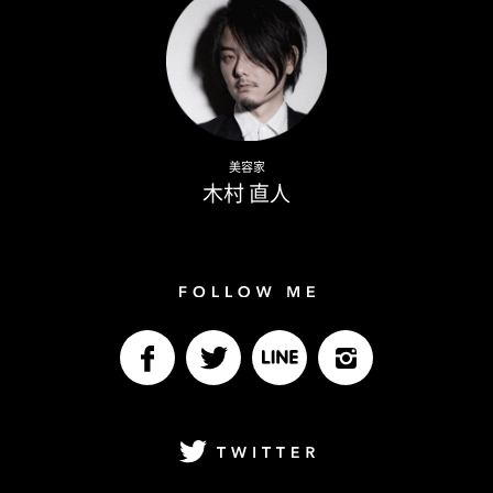
Naoto Kimura
美容家
木村 直人
Follow me
facebook
Twitter
LINE@
Instagram
Twitter