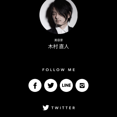
Naoto Kimura
美容家
木村 直人
Follow me
facebook
Twitter
LINE@
Instagram
Twitter