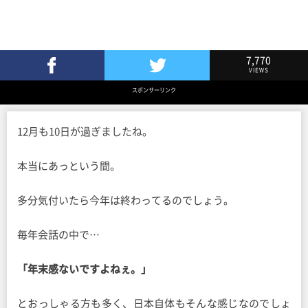
7,770
VIEWS
Facebookでシェア
Twitterでツイート
スポンサーリンク
12月も10日が過ぎましたね。
本当にあっという間。
多分気付いたら今年は終わってるのでしょう。
毎年会話の中で…
「年末感ないですよねぇ。」
とおっしゃる方も多く、日本自体もそんな感じなのでしょ