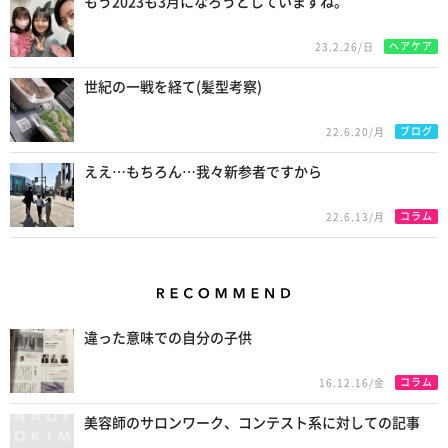
もう2023も3月になろうとしていますね。
ヘアケア
23.2.26/日
世紀の一戦を経て(髪型考察)
ブログ
22.6.20/月
ええ…もちろん…我々新参者ですから
コラム
22.6.13/月
Recommend
違った意味での自分の子供
コラム
16.12.16/金
美容師のサロンワーク、コンテスト系に対しての記事