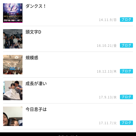
ダンクス！
ブログ
14.11.9/日
頭文字D
ブログ
16.10.21/金
規模感
ブログ
18.12.13/木
成長が凄い
ブログ
17.9.13/水
今日息子は
ブログ
17.11.7/火