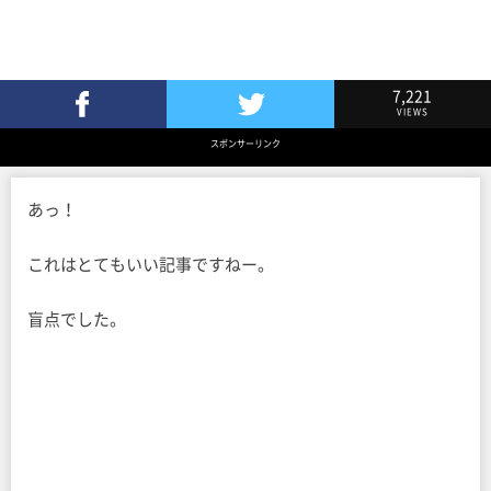
7,221
VIEWS
Facebookでシェア
Twitterでツイート
スポンサーリンク
あっ！
これはとてもいい記事ですねー。
盲点でした。