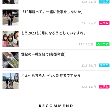
ブログ
23.5.28/日
「10年経って。一緒に仕事をしないか」
コラム
23.3.21/火
もう2023も3月になろうとしていますね。
ヘアケア
23.2.26/日
世紀の一戦を経て(髪型考察)
ブログ
22.6.20/月
ええ…もちろん…我々新参者ですから
コラム
22.6.13/月
Recommend