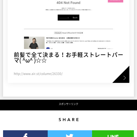
前髪で全て決まる！お手軽ストレートパー
マ( ^ω^ )☆☆
http://www.air.st/column/26330/
スポンサーリンク
Share