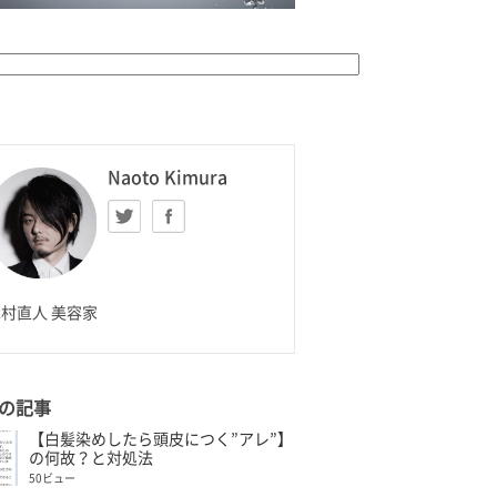
K HOMME
Naoto Kimura
Twitter
facebook
aoto Kimura
村直人 美容家
の記事
【白髪染めしたら頭皮につく”アレ”】
の何故？と対処法
50ビュー