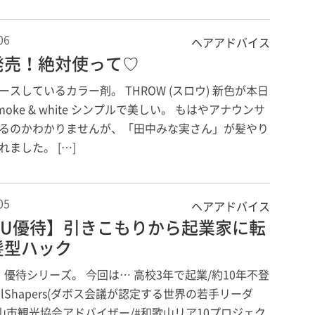
06
ヘアアドバイス
発売！絶対使って♡
ースしているカラー剤。 THROW (スロウ) 新色が本日
moke & white シンプルで美しい。 もはやアナウンサ
るのかわかりませんが、「田中みな実さん」が髪やり
れました。 […]
05
ヘアアドバイス
ALU優待】引きこもりから起業家に転
髪型ハック
U」優待シリーズ。 今回は… 高校3年で起業/約10年不登
balShapers(ダボス会議が認定する世界の若手リーダ
歌山市観光協会アドバイザー/#和歌山リア10プロジェク