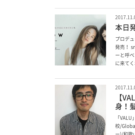
2017.11.
本日
プロデュ
発売！ s
ーと呼べ
に来てく
2017.11.
【V
身！
「VAL
校/Glo
ー)/和