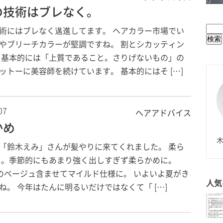
BUL
の技術はブレなく。
術にはブレなく邁進してます。 ヘアカラー市場でい
やブリーチカラーが堅調ですね。 割とシカッティン
 基本的には「上質であること。さりげないもの」の
ットーに美容師を続けています。 基本的にはそ […]
07
ヘアアドバイス
かめ
N
木
「鈴木えみ」さんが髪やりに来てくれました。 柔ら
う。季節的にもあまり強く出しすぎず柔らかめに。
Wのベージュ含ませてマイルド仕様に。 いよいよ夏がき
人気
ね。 今年はたんに明るいだけではなくて「 […]