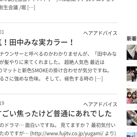
創生会議 /堀 […]
01
ヘアアドバイス
新着
気！田中みな実カラー！
ナウンサーと呼べるのかわかりませんが、「田中みな
が髪やりに来てくれました。 超絶人気色 最近は
Wのマットと新色SMOKEの掛け合わせが気分ですね。
るさに強めな色味。 そして、褪色する時の […]
19
ヘアアドバイス
すごい焦ったけど普通にあれでした
のドラマ… 面白いですね。 見てますか？ 最初気付い
ですが… (http://www.fujitv.co.jp/yugami/ より)