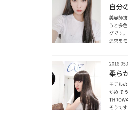
自分
美容師技
うと多色
グです。
追求をモ
2018.05.
柔ら
モデルの
かめ そ
THRO
そうです