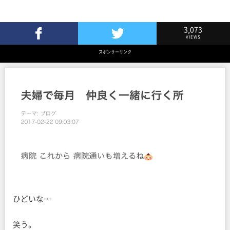
3,073
VIEWS
Facebookでシェア
Twitterでツイート
スポンサーリンク
ひどいな…
笑う。