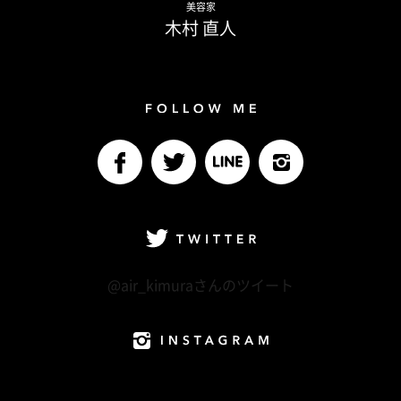
美容家
木村 直人
Follow me
facebook
Twitter
LINE@
Instagram
Twitter
@air_kimuraさんのツイート
Instagram