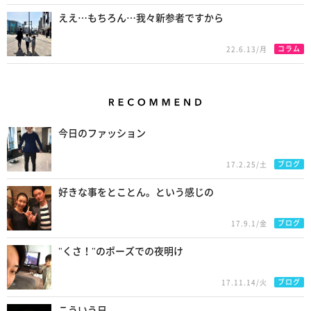
ええ…もちろん…我々新参者ですから
コラム
22.6.13/月
Recommend
今日のファッション
ブログ
17.2.25/土
好きな事をとことん。という感じの
ブログ
17.9.1/金
"くさ！"のポーズでの夜明け
ブログ
17.11.14/火
こういう日