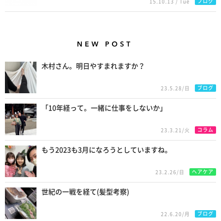
ブログ
15.10.13 / Tue
New Posts
木村さん。明日やすまれますか？
ブログ
23.5.28/日
「10年経って。一緒に仕事をしないか」
コラム
23.3.21/火
もう2023も3月になろうとしていますね。
ヘアケア
23.2.26/日
世紀の一戦を経て(髪型考察)
ブログ
22.6.20/月