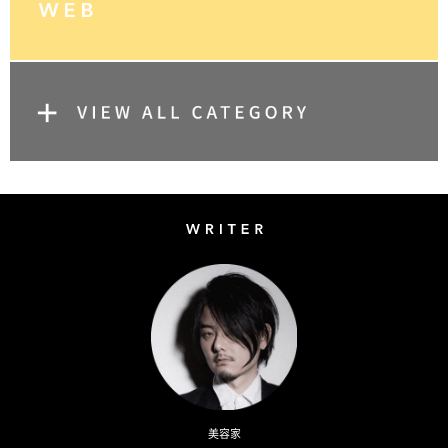
Writer
Naoto Kimura
美容家