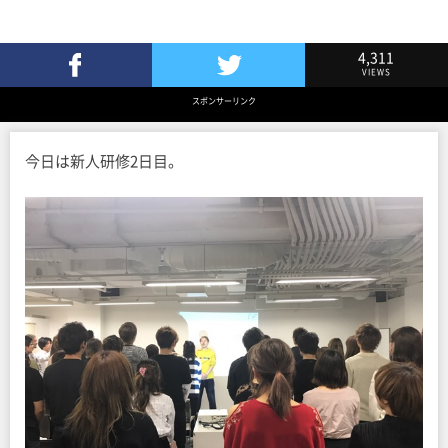
4,311
VIEWS
Facebookでシェア
Twitterでツイート
スポンサーリンク
今日は新人研修2日目。