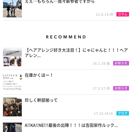
ええ…もちろん…我々新参者ですから
コラム
22.6.13/月
Recommend
【ヘアアレンジ好き大注目！】にゃにゃんと！！！ヘア
アレン...
お知らせ
16.1.29/金
在庫かくほー！
お知らせ
17.3.27/月
珍しく幹部揃って
ブログ
17.10.24/火
A!!KA!!NE!!!最後の出陣！！！は吉田栄作ルック...