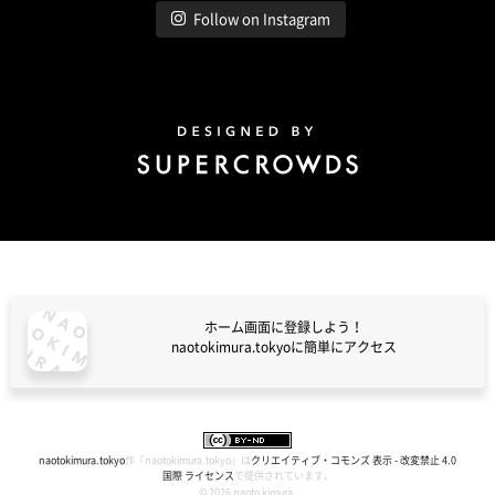
Follow on Instagram
Design by Super Crowds
ホーム画面に登録しよう！
naotokimura.tokyoに簡単にアクセス
naotokimura.tokyo
naotokimura.tokyo
作『
naotokimura.tokyo
』は
クリエイティブ・コモンズ 表示 - 改変禁止 4.0
国際 ライセンス
で提供されています。
© 2026 naoto kimura.