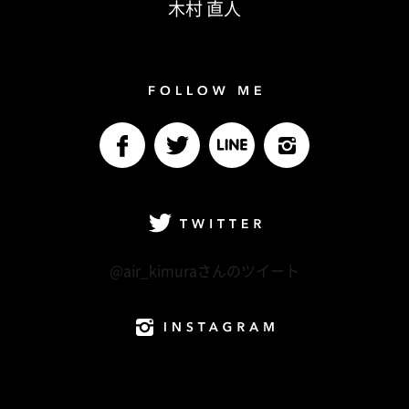
木村 直人
Follow me
facebook
Twitter
LINE@
Instagram
Twitter
@air_kimuraさんのツイート
Instagram