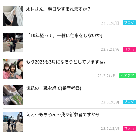
New Posts
木村さん。明日やすまれますか？
ブログ
23.5.28/日
「10年経って。一緒に仕事をしないか」
コラム
23.3.21/火
もう2023も3月になろうとしていますね。
ヘアケア
23.2.26/日
世紀の一戦を経て(髪型考察)
ブログ
22.6.20/月
ええ…もちろん…我々新参者ですから
コラム
22.6.13/月