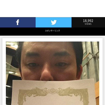
18,992
VIEWS
Facebookでシェア
Twitterでツイート
スポンサーリンク