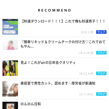
Recommend
【秒速ダウンロード！！！】これで俺も秒速男子！！！
ウェブ
15.6.1/月
『簡単リキッド＆クリームチークの付け方♡これでおて
もやん...
ブログ
15.2.16/月
見よ！これがairの忘年会クオリティ
ブログ
14.12.4/木
美容室で男性カット、認めます…厚労省が新通知
ブログ
15.7.18/土
のんのん日和