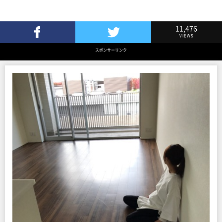
11,476
VIEWS
Facebookでシェア
Twitterでツイート
スポンサーリンク