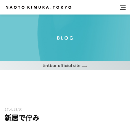
17.4.18/火
新居で佇み