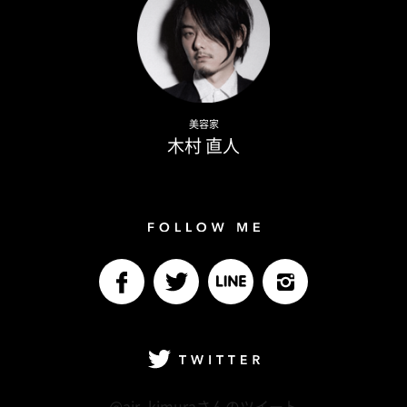
Naoto Kimura
美容家
木村 直人
Follow me
facebook
Twitter
LINE@
Instagram
Twitter