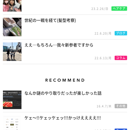
ヘアケア
23.2.26/日
世紀の一戦を経て(髪型考察)
ブログ
22.6.20/月
ええ…もちろん…我々新参者ですから
コラム
22.6.13/月
Recommend
なんか謎のやり取りだったが楽しかった話
その他
16.4.7/木
ケェ〜!!ケェッケェッ!!!かっけええええ!!!