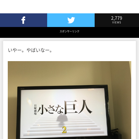
2,779
VIEWS
Facebookでシェア
Twitterでツイート
スポンサーリンク
いやー。やばいなー。