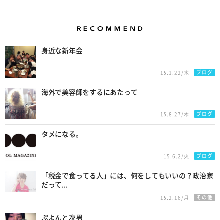
Recommend
身近な新年会
ブログ
15.1.22/木
海外で美容師をするにあたって
ブログ
15.8.27/木
タメになる。
ブログ
15.6.2/火
「税金で食ってる人」には、何をしてもいいの？政治家
だって...
その他
15.2.16/月
ぷよんと次男