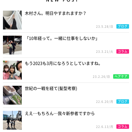
New Posts
木村さん。明日やすまれますか？
ブログ
23.5.28/日
「10年経って。一緒に仕事をしないか」
コラム
23.3.21/火
もう2023も3月になろうとしていますね。
ヘアケア
23.2.26/日
世紀の一戦を経て(髪型考察)
ブログ
22.6.20/月
ええ…もちろん…我々新参者ですから
コラム
22.6.13/月