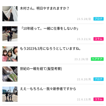
New Posts
木村さん。明日やすまれますか？
ブログ
23.5.28/日
「10年経って。一緒に仕事をしないか」
コラム
23.3.21/火
もう2023も3月になろうとしていますね。
ヘアケア
23.2.26/日
世紀の一戦を経て(髪型考察)
ブログ
22.6.20/月
ええ…もちろん…我々新参者ですから
コラム
22.6.13/月