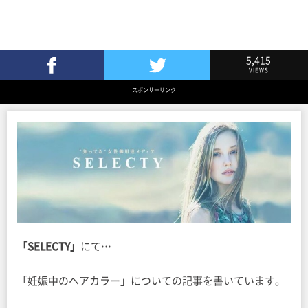
5,415
VIEWS
Facebookでシェア
Twitterでツイート
スポンサーリンク
「SELECTY」
にて…
「妊娠中のヘアカラー」についての記事を書いています。