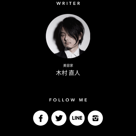
Writer
Naoto Kimura
美容家
木村 直人
Follow me
facebook
Twitter
LINE@
Instagram