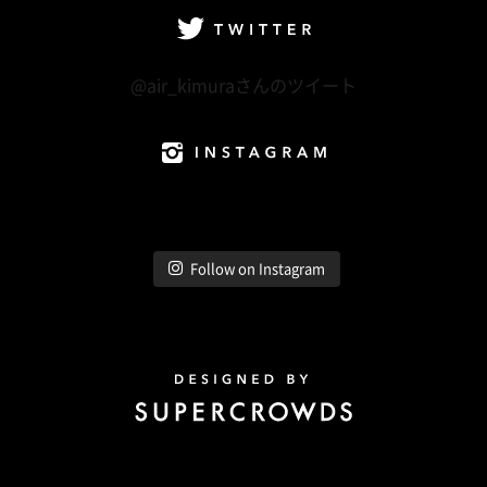
Twitter
@air_kimuraさんのツイート
Instagram
Follow on Instagram
Design by Super Crowds