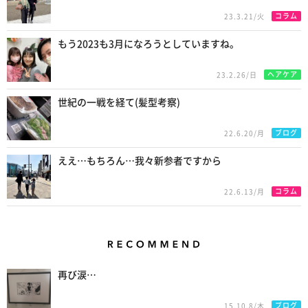
コラム
23.3.21/火
もう2023も3月になろうとしていますね。
ヘアケア
23.2.26/日
世紀の一戦を経て(髪型考察)
ブログ
22.6.20/月
ええ…もちろん…我々新参者ですから
コラム
22.6.13/月
Recommend
再び涙…
ブログ
15.10.8/木