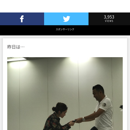
3,953
VIEWS
Facebookでシェア
Twitterでツイート
スポンサーリンク
昨日は…