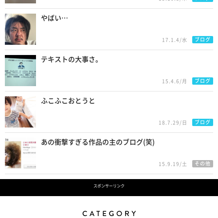
やばい…
ブログ
17.1.4/水
テキストの大事さ。
ブログ
15.4.6/月
ふこふこおとうと
ブログ
18.7.29/日
あの衝撃すぎる作品の主のブログ(笑)
その他
15.9.19/土
スポンサーリンク