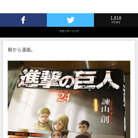
1,818
VIEWS
Facebookでシェア
Twitterでツイート
スポンサーリンク
朝から漫画。