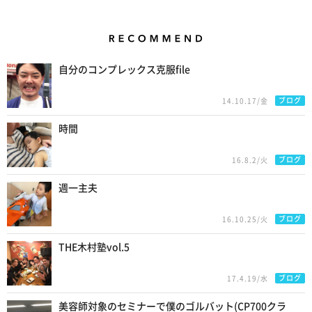
Recommend
自分のコンプレックス克服file
ブログ
14.10.17/金
時間
ブログ
16.8.2/火
週一主夫
ブログ
16.10.25/火
THE木村塾vol.5
ブログ
17.4.19/水
美容師対象のセミナーで僕のゴルバット(CP700クラ