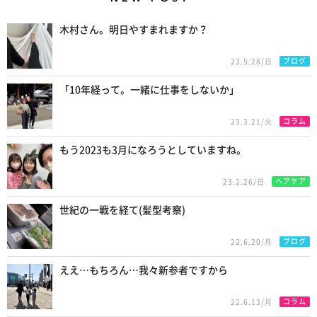
New Posts
木村さん。明日やすまれますか？
ブログ
23.5.28/日
「10年経って。一緒に仕事をしないか」
コラム
23.3.21/火
もう2023も3月になろうとしていますね。
ヘアケア
23.2.26/日
世紀の一戦を経て(髪型考察)
ブログ
22.6.20/月
ええ…もちろん…我々新参者ですから
コラム
22.6.13/月