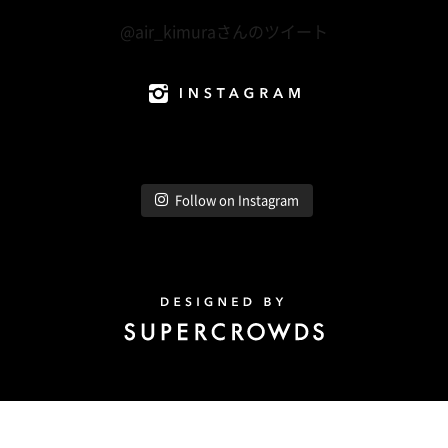
Twitter
@air_kimuraさんのツイート
Instagram
Follow on Instagram
Design by Super Crowds