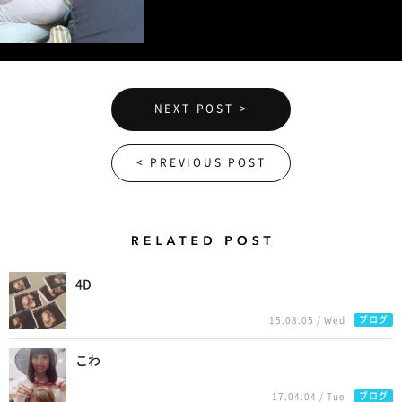
NEXT POST >
< PREVIOUS POST
Related Posts
4D
ブログ
15.08.05 / Wed
こわ
ブログ
17.04.04 / Tue