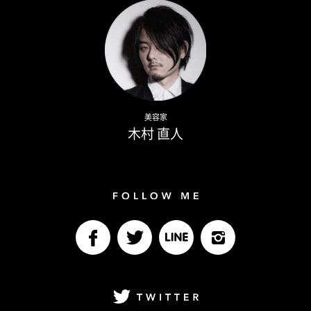
Naoto Kimura
美容家
木村 直人
Follow me
facebook
Twitter
LINE@
Instagram