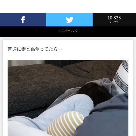
10,826
VIEWS
Facebookでシェア
Twitterでツイート
スポンサーリンク
普通に妻と鍋食ってたら…