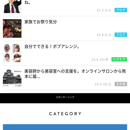
ね。
ブログ
15.5.5/火
家族でお祭り気分
ブログ
16.9.6/火
自分でできる！ボブアレンジ。
ヘアケア
15.6.29/月
美容師から美容室への支援を。オンラインサロンから熊
本に届...
その他
16.4.30/土
スポンサーリンク
Category