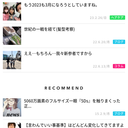
もう2023も3月になろうとしていますね。
ヘアケア
23.2.26/日
世紀の一戦を経て(髪型考察)
ブログ
22.6.20/月
ええ…もちろん…我々新参者ですから
コラム
22.6.13/月
Recommend
5060万画素のフルサイズ一眼『5Ds』を触りまくった
正...
ブログ
15.2.9/月
【言わんでいい事基準】はどんどん変化してきてますよ