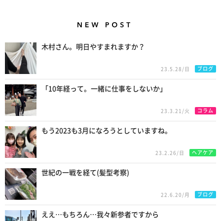
New Posts
木村さん。明日やすまれますか？
ブログ
23.5.28/日
「10年経って。一緒に仕事をしないか」
コラム
23.3.21/火
もう2023も3月になろうとしていますね。
ヘアケア
23.2.26/日
世紀の一戦を経て(髪型考察)
ブログ
22.6.20/月
ええ…もちろん…我々新参者ですから