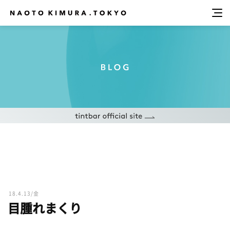
18.4.13/金
目腫れまくり