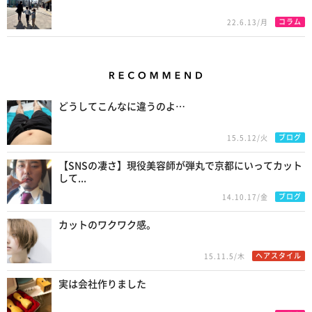
コラム
22.6.13/月
Recommend
どうしてこんなに違うのよ…
ブログ
15.5.12/火
【SNSの凄さ】現役美容師が弾丸で京都にいってカット
して...
ブログ
14.10.17/金
カットのワクワク感。
ヘアスタイル
15.11.5/木
実は会社作りました