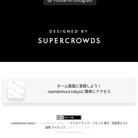
Follow on Instagram
Design by Super Crowds
ホーム画面に登録しよう！
naotokimura.tokyoに簡単にアクセス
naotokimura.tokyo
naotokimura.tokyo
作『
naotokimura.tokyo
』は
クリエイティブ・コモンズ 表示 - 改変禁止 4.0
国際 ライセンス
で提供されています。
© 2026 naoto kimura.