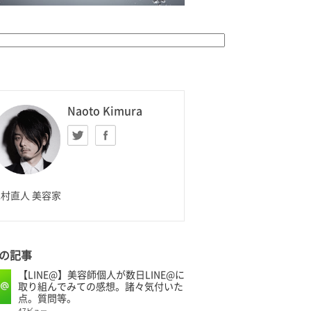
K HOMME
Naoto Kimura
Twitter
facebook
aoto Kimura
村直人 美容家
の記事
【LINE@】美容師個人が数日LINE@に
取り組んでみての感想。諸々気付いた
点。質問等。