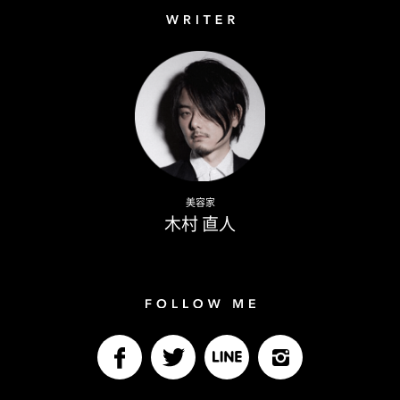
Writer
Naoto Kimura
美容家
木村 直人
Follow me
facebook
Twitter
LINE@
Instagram