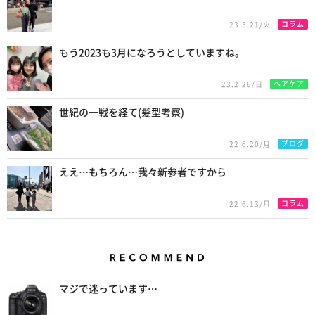
コラム
23.3.21/火
もう2023も3月になろうとしていますね。
ヘアケア
23.2.26/日
世紀の一戦を経て(髪型考察)
ブログ
22.6.20/月
ええ…もちろん…我々新参者ですから
コラム
22.6.13/月
Recommend
マジで迷っています…