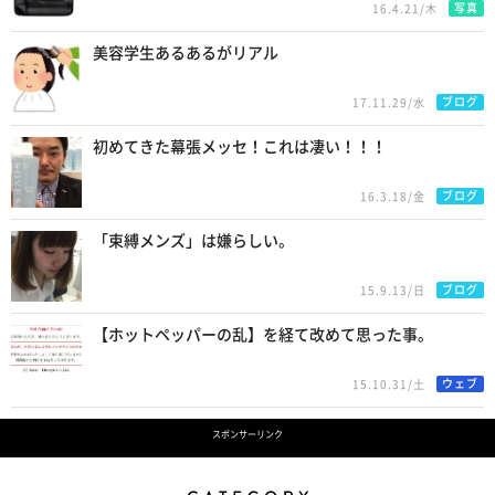
写真
16.4.21/木
美容学生あるあるがリアル
ブログ
17.11.29/水
初めてきた幕張メッセ！これは凄い！！！
ブログ
16.3.18/金
「束縛メンズ」は嫌らしい。
ブログ
15.9.13/日
【ホットペッパーの乱】を経て改めて思った事。
ウェブ
15.10.31/土
スポンサーリンク