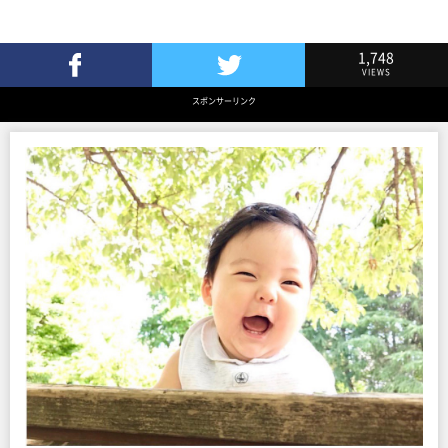
1,748
VIEWS
Facebookでシェア
Twitterでツイート
スポンサーリンク