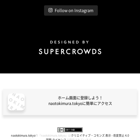
Follow on Instagram
Design by Super Crowds
ホーム画面に登録しよう！
naotokimura.tokyoに簡単にアクセス
naotokimura.tokyo
naotokimura.tokyo
作『
naotokimura.tokyo
』は
クリエイティブ・コモンズ 表示 - 改変禁止 4.0
国際 ライセンス
で提供されています。