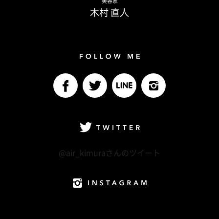
美容家
木村 直人
Follow me
facebook
Twitter
LINE@
Instagram
Twitter
@air_kimuraさんのツイート
Instagram