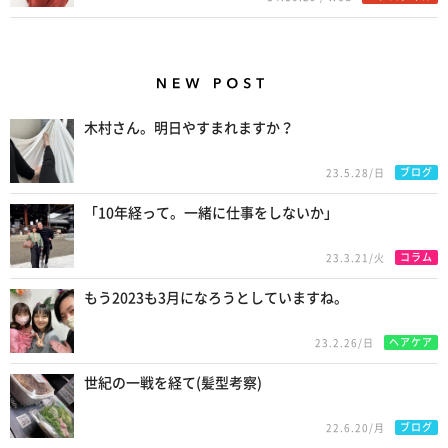
New Posts
木村さん。明日やすまれますか？
ブログ
23.5.28/日
「10年経って。一緒に仕事をしないか」
コラム
23.3.21/火
もう2023も3月になろうとしていますね。
ヘアケア
23.2.26/日
世紀の一戦を経て(髪型考察)
ブログ
22.6.20/月