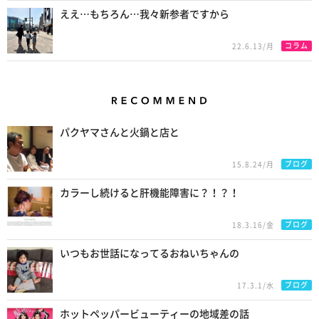
ええ…もちろん…我々新参者ですから
コラム
22.6.13/月
Recommend
パクヤマさんと火鍋と店と
ブログ
15.8.24/月
カラーし続けると肝機能障害に？！？！
ブログ
18.3.16/金
いつもお世話になってるおねいちゃんの
ブログ
17.3.1/水
ホットペッパービューティーの地域差の話