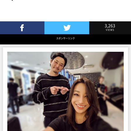
3,263
VIEWS
Facebookでシェア
Twitterでツイート
スポンサーリンク