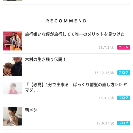
Recommend
旅行嫌いな僕が旅行してて唯一のメリットを見つけた
コラム
18.7.5/木
木村の生き残り伝説！
ブログ
15.12.16/水
『【必見】1分で出来る！ぱっくり前髪の直し方▷▷ヤ
マダ ...
ブログ
15.3.2/月
朝メシ
ブログ
17.6.27/火