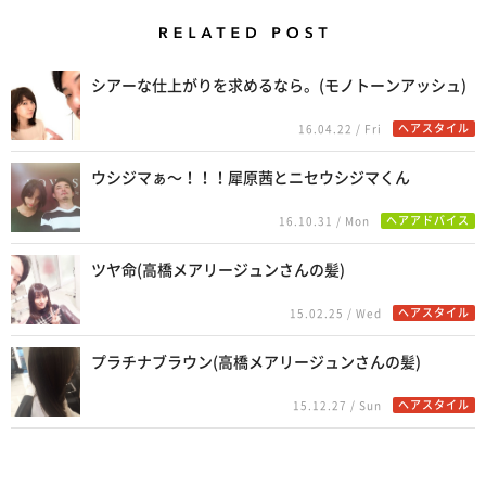
Related Posts
シアーな仕上がりを求めるなら。(モノトーンアッシュ)
ヘアスタイル
16.04.22 / Fri
ウシジマぁ〜！！！犀原茜とニセウシジマくん
ヘアアドバイス
16.10.31 / Mon
ツヤ命(高橋メアリージュンさんの髪)
ヘアスタイル
15.02.25 / Wed
プラチナブラウン(高橋メアリージュンさんの髪)
ヘアスタイル
15.12.27 / Sun