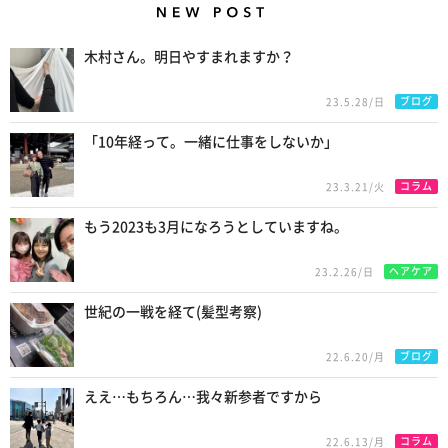
New Posts
木村さん。明日やすまれますか？
ブログ
23.5.28/日
「10年経って。一緒に仕事をしないか」
コラム
23.3.21/火
もう2023も3月になろうとしていますね。
ヘアケア
23.2.26/日
世紀の一戦を経て(髪型考察)
ブログ
22.6.20/月
ええ…もちろん…我々新参者ですから
コラム
22.6.13/月