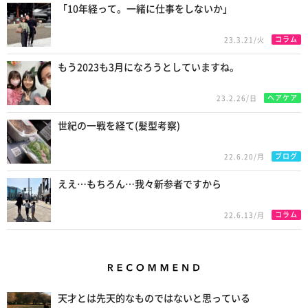
「10年経って。一緒に仕事をしないか」
コラム
23.3.21/火
もう2023も3月になろうとしていますね。
ヘアケア
23.2.26/日
世紀の一戦を経て(髪型考察)
ブログ
22.6.20/月
ええ…もちろん…我々新参者ですから
コラム
22.6.13/月
Recommend
天才とは先天的なものではないと思っている