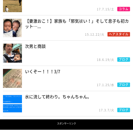
コラム
17.7.15/土
【妻激おこ！】家族も「邪気祓い！」そして息子も初カ
ット…...
ヘアスタイル
15.12.22/火
次男と商談
ブログ
18.6.19/火
いくぞー！！！3/7
ブログ
17.1.25/水
水に流して終わり。ちゃんちゃん。
ブログ
17.3.7/火
スポンサーリンク