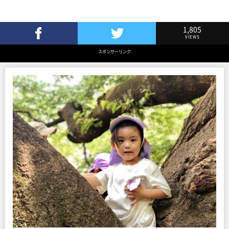
1,805
VIEWS
Facebookでシェア
Twitterでツイート
スポンサーリンク