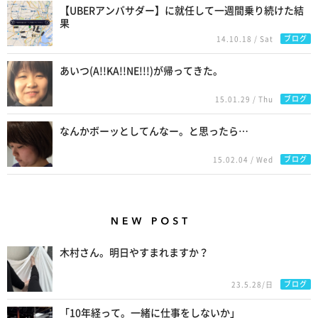
【UBERアンバサダー】に就任して一週間乗り続けた結
果
ブログ
14.10.18 / Sat
あいつ(A!!KA!!NE!!!)が帰ってきた。
ブログ
15.01.29 / Thu
なんかボーッとしてんなー。と思ったら…
ブログ
15.02.04 / Wed
New Posts
木村さん。明日やすまれますか？
ブログ
23.5.28/日
「10年経って。一緒に仕事をしないか」