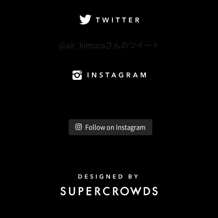
Twitter
@air_kimuraさんのツイート
Instagram
Follow on Instagram
Design by Super Crowds