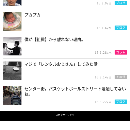
ブログ
15.8.9/日
プカプカ
ブログ
16.1.6/水
僕が【組織】から離れない理由。
コラム
15.1.28/水
マジで「レンタルおじさん」してみた話
その他
16.8.14/日
センター街。バスケットボールストリート浸透してない
ね。
ブログ
16.3.22/火
スポンサーリンク