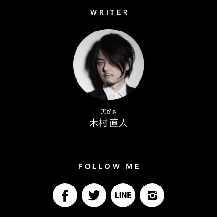
Writer
Naoto Kimura
美容家
木村 直人
Follow me
facebook
Twitter
LINE@
Instagram