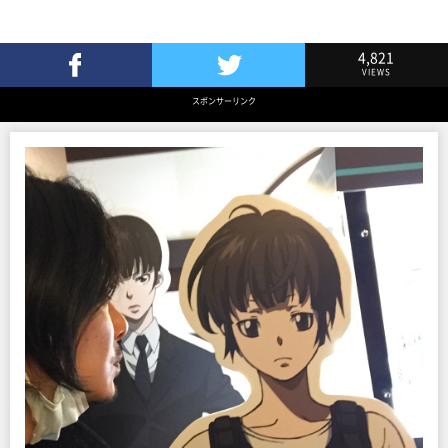
4,821
VIEWS
Facebookでシェア
Twitterでツイート
スポンサーリンク