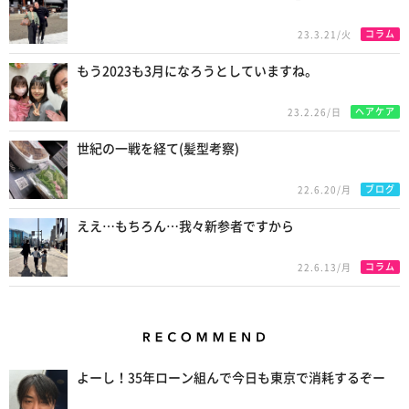
コラム
23.3.21/火
もう2023も3月になろうとしていますね。
ヘアケア
23.2.26/日
世紀の一戦を経て(髪型考察)
ブログ
22.6.20/月
ええ…もちろん…我々新参者ですから
コラム
22.6.13/月
Recommend
よーし！35年ローン組んで今日も東京で消耗するぞー