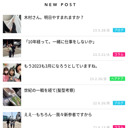
New Posts
木村さん。明日やすまれますか？
ブログ
23.5.28/日
「10年経って。一緒に仕事をしないか」
コラム
23.3.21/火
もう2023も3月になろうとしていますね。
ヘアケア
23.2.26/日
世紀の一戦を経て(髪型考察)
ブログ
22.6.20/月
ええ…もちろん…我々新参者ですから
コラム
22.6.13/月