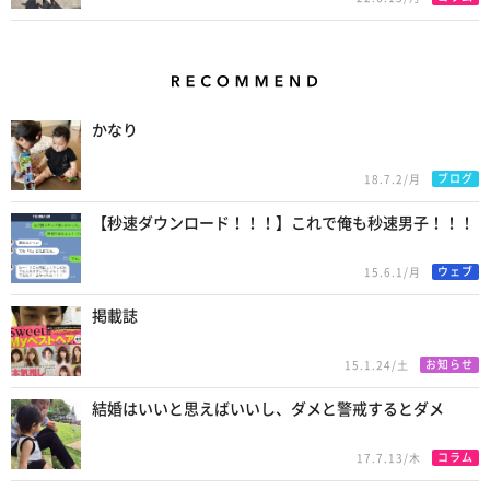
Recommend
かなり
ブログ
18.7.2/月
【秒速ダウンロード！！！】これで俺も秒速男子！！！
ウェブ
15.6.1/月
掲載誌
お知らせ
15.1.24/土
結婚はいいと思えばいいし、ダメと警戒するとダメ
コラム
17.7.13/木