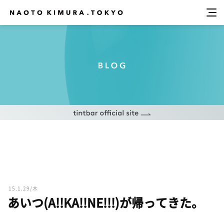
15.1.29/木
あいつ(A!!KA!!NE!!!)が帰ってきた。