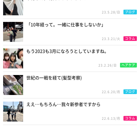
ブログ
23.5.28/日
「10年経って。一緒に仕事をしないか」
コラム
23.3.21/火
もう2023も3月になろうとしていますね。
ヘアケア
23.2.26/日
世紀の一戦を経て(髪型考察)
ブログ
22.6.20/月
ええ…もちろん…我々新参者ですから
コラム
22.6.13/月