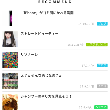
Recommend
「iPhone」がゴミ屑にかわる瞬間
ブログ
14.10.19/日
ストレートビューティー
ヘアアドバイス
16.10.28/金
リゾナーレ
ブログ
17.1.4/水
え？w そんな感じなの？w
その他
17.9.24/日
シャンプーのやり方を見直そう！
ヘアケア
15.8.4/火