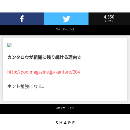
4,650
VIEWS
Facebookでシェア
Twitterでツイート
スポンサーリンク
カンタロウが組織に残り続ける理由☆
http://poolmagazine.jp/kantaro/204
ホント勉強になる。
スポンサーリンク
Share