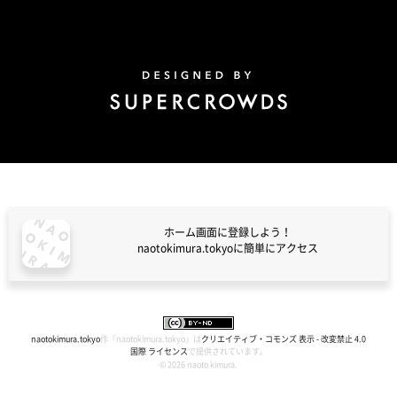
Design by Super Crowds
ホーム画面に登録しよう！
naotokimura.tokyoに簡単にアクセス
naotokimura.tokyo
naotokimura.tokyo
作『
naotokimura.tokyo
』は
クリエイティブ・コモンズ 表示 - 改変禁止 4.0
国際 ライセンス
で提供されています。
© 2026 naoto kimura.