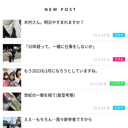
New Posts
木村さん。明日やすまれますか？
ブログ
23.5.28/日
「10年経って。一緒に仕事をしないか」
コラム
23.3.21/火
もう2023も3月になろうとしていますね。
ヘアケア
23.2.26/日
世紀の一戦を経て(髪型考察)
ブログ
22.6.20/月
ええ…もちろん…我々新参者ですから