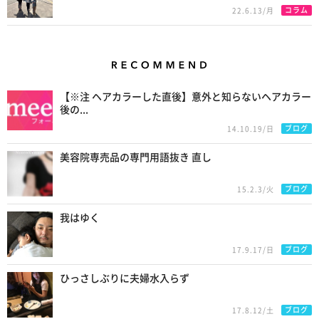
コラム
22.6.13/月
Recommend
【※注 ヘアカラーした直後】意外と知らないヘアカラー
後の...
ブログ
14.10.19/日
美容院専売品の専門用語抜き 直し
ブログ
15.2.3/火
我はゆく
ブログ
17.9.17/日
ひっさしぶりに夫婦水入らず
ブログ
17.8.12/土