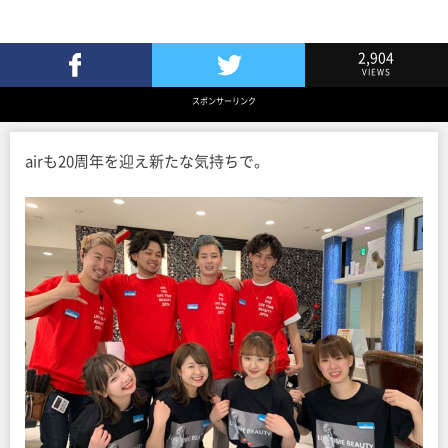
2,904
VIEWS
Facebookでシェア
Twitterでツイート
スポンサーリンク
airも20周年を迎え新たな気持ちで。