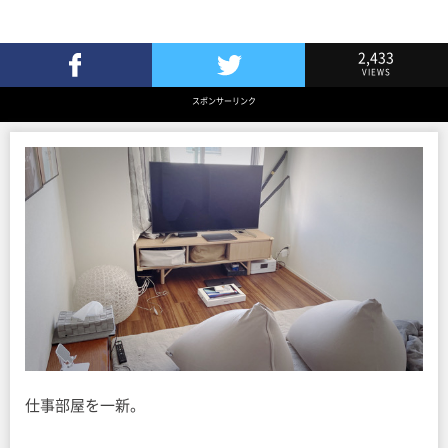
2,433
VIEWS
Facebookでシェア
Twitterでツイート
スポンサーリンク
仕事部屋を一新。