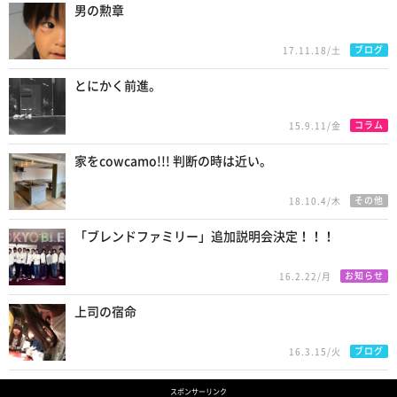
男の勲章
ブログ
17.11.18/土
とにかく前進。
コラム
15.9.11/金
家をcowcamo!!! 判断の時は近い。
その他
18.10.4/木
「ブレンドファミリー」追加説明会決定！！！
お知らせ
16.2.22/月
上司の宿命
ブログ
16.3.15/火
スポンサーリンク