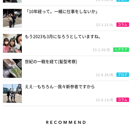
「10年経って。一緒に仕事をしないか」
コラム
23.3.21/火
もう2023も3月になろうとしていますね。
ヘアケア
23.2.26/日
世紀の一戦を経て(髪型考察)
ブログ
22.6.20/月
ええ…もちろん…我々新参者ですから
コラム
22.6.13/月
Recommend