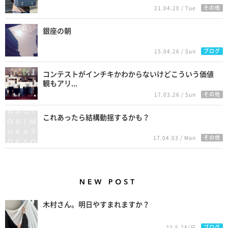
その他
21.04.20 / Tue
銀座の朝
ブログ
15.04.26 / Sun
コンテストがインチキかわからないけどこういう価値
観もアリ...
その他
17.03.26 / Sun
これあったら結構動揺するかも？
その他
17.04.03 / Mon
New Posts
木村さん。明日やすまれますか？
ブログ
23.5.28/日