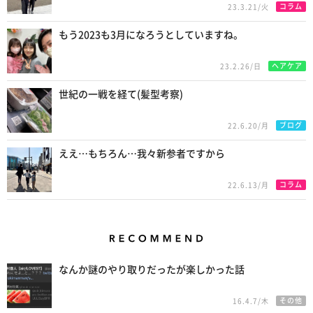
コラム
23.3.21/火
もう2023も3月になろうとしていますね。
ヘアケア
23.2.26/日
世紀の一戦を経て(髪型考察)
ブログ
22.6.20/月
ええ…もちろん…我々新参者ですから
コラム
22.6.13/月
Recommend
なんか謎のやり取りだったが楽しかった話
その他
16.4.7/木