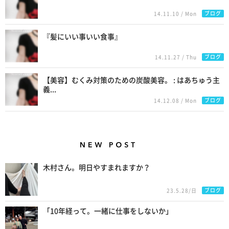
ブログ
14.11.10 / Mon
『髪にいい事いい食事』
ブログ
14.11.27 / Thu
【美容】むくみ対策のための炭酸美容。 : はあちゅう主
義...
ブログ
14.12.08 / Mon
New Posts
木村さん。明日やすまれますか？
ブログ
23.5.28/日
「10年経って。一緒に仕事をしないか」