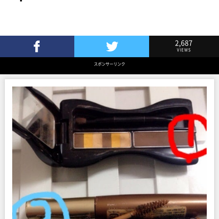
2,687
VIEWS
Facebookでシェア
Twitterでツイート
スポンサーリンク