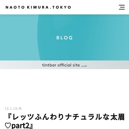
15.1.19/月
『レッツふんわりナチュラルな太眉
♡part2』