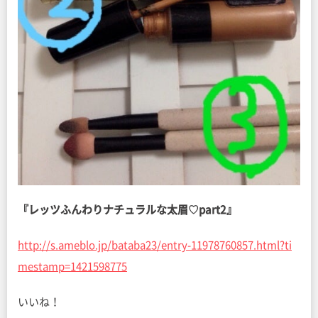
『レッツふんわりナチュラルな太眉♡part2』
http://s.ameblo.jp/bataba23/entry-11978760857.html?ti
mestamp=1421598775
いいね！