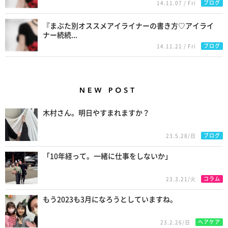
ブログ
14.11.07 / Fri
『まぶた別オススメアイライナーの書き方♡アイライ
ナー続続...
ブログ
14.11.21 / Fri
New Posts
木村さん。明日やすまれますか？
ブログ
23.5.28/日
「10年経って。一緒に仕事をしないか」
コラム
23.3.21/火
もう2023も3月になろうとしていますね。
ヘアケア
23.2.26/日