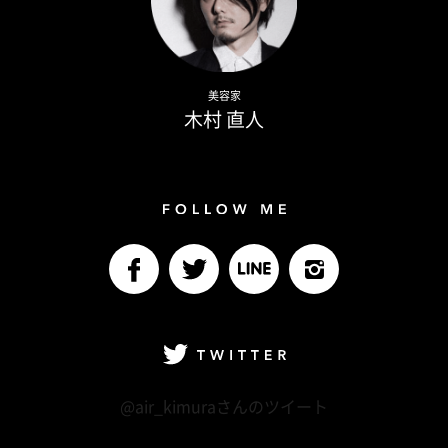
Naoto Kimura
美容家
木村 直人
Follow me
facebook
Twitter
LINE@
Instagram
Twitter
@air_kimuraさんのツイート