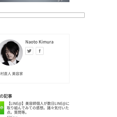
K HOMME
Naoto Kimura
Twitter
facebook
aoto Kimura
村直人 美容家
の記事
【LINE@】美容師個人が数日LINE@に
取り組んでみての感想。諸々気付いた
点。質問等。