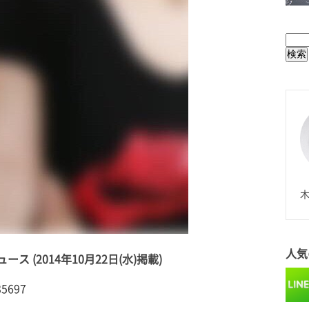
BUL
N
木
人気
ース (2014年10月22日(水)掲載)
35697