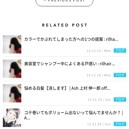
< PREVIOUS POST
Related Posts
カラーでかぶれてしまった方への1つの提案 : rilha...
ブログ
14.12.15 / Mon
美容室でシャンプー中によくある戸惑い : rilhair...
ブログ
14.12.29 / Mon
悩める白髪【消します】 | Ash 上村 伸一郎 off...
ブログ
15.01.24 / Sat
コテ巻いてもボリューム出ないって悩んでませんか？ |
A...
ブログ
15.02.08 / Sun