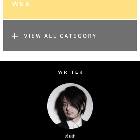
Writer
Naoto Kimura
美容家