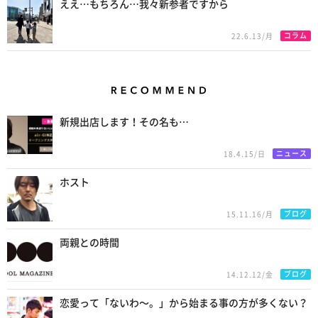
ええ…もちろん…我々新参者ですから
コラム
22.6.13/月
Recommend
新規出店します！その名も…
ニュース
18.4.15/日
ホスト
ブログ
15.11.16/月
両親との時間
ブログ
14.12.12/金
恋愛って「ないわ〜。」から始まる事の方が多くない？