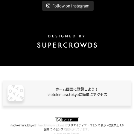
Follow on Instagram
Design by Super Crowds
ホーム画面に登録しよう！
naotokimura.tokyoに簡単にアクセス
naotokimura.tokyo
naotokimura.tokyo
作『
naotokimura.tokyo
』は
クリエイティブ・コモンズ 表示 - 改変禁止 4.0
国際 ライセンス
で提供されています。
© 2026 naoto kimura.