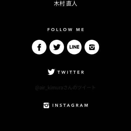
木村 直人
Follow me
facebook
Twitter
LINE@
Instagram
Twitter
@air_kimuraさんのツイート
Instagram