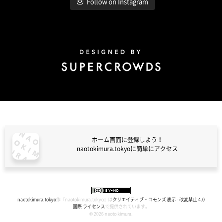
Follow on Instagram
Design by Super Crowds
ホーム画面に登録しよう！
naotokimura.tokyoに簡単にアクセス
naotokimura.tokyo
naotokimura.tokyo
作『
naotokimura.tokyo
』は
クリエイティブ・コモンズ 表示 - 改変禁止 4.0
国際 ライセンス
で提供されています。
© 2026 naoto kimura.