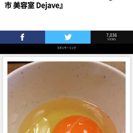
市 美容室 Dejave』
7,036
VIEWS
Facebookでシェア
Twitterでツイート
スポンサーリンク