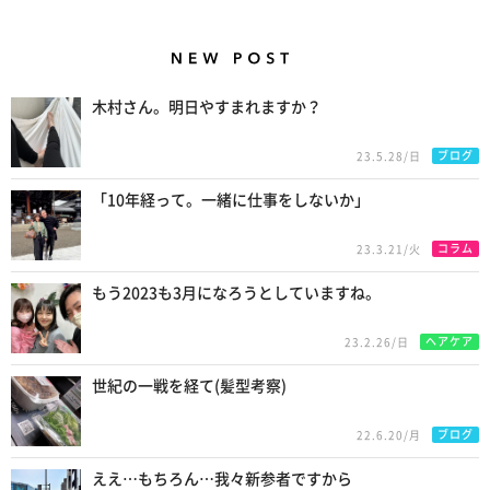
New Posts
木村さん。明日やすまれますか？
ブログ
23.5.28/日
「10年経って。一緒に仕事をしないか」
コラム
23.3.21/火
もう2023も3月になろうとしていますね。
ヘアケア
23.2.26/日
世紀の一戦を経て(髪型考察)
ブログ
22.6.20/月
ええ…もちろん…我々新参者ですから