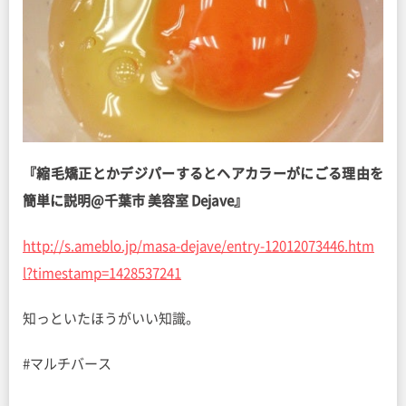
『縮毛矯正とかデジパーするとヘアカラーがにごる理由を
簡単に説明@千葉市 美容室 Dejave』
http://s.ameblo.jp/masa-dejave/entry-12012073446.htm
l?timestamp=1428537241
知っといたほうがいい知識。
#マルチバース