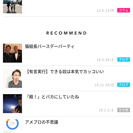
コラム
22.6.13/月
Recommend
猫組長バースデーパーティ
ブログ
18.5.26/土
【有言実行】できる奴は本気でカッコいい
ブログ
14.11.30/日
「殿！」とバカにしていたね
その他
19.2.2/土
アメブロの不思議