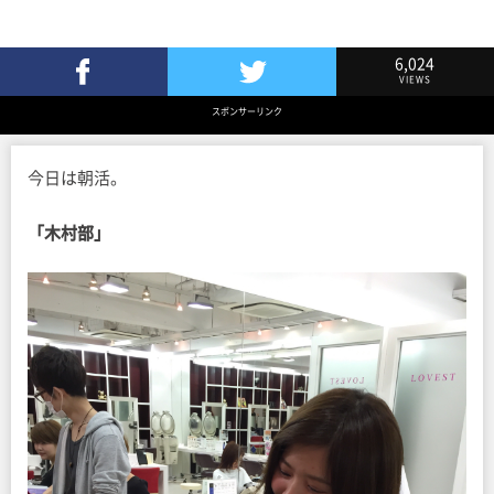
6,024
VIEWS
Facebookでシェア
Twitterでツイート
スポンサーリンク
今日は朝活。
「木村部」