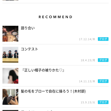
Recommend
語り合い
ブログ
17.12.14/木
コンテスト
ブログ
18.4.23/月
『正しい帽子の被りかた♡』
ブログ
14.11.13/木
髪の毛をブローで自在に操ろう！(木村部)
ブログ
15.9.15/火