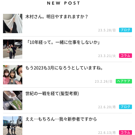
New Posts
木村さん。明日やすまれますか？
ブログ
23.5.28/日
「10年経って。一緒に仕事をしないか」
コラム
23.3.21/火
もう2023も3月になろうとしていますね。
ヘアケア
23.2.26/日
世紀の一戦を経て(髪型考察)
ブログ
22.6.20/月
ええ…もちろん…我々新参者ですから
コラム
22.6.13/月