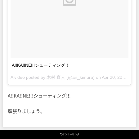
A!!KA!!NE!!!シューティング！
A video posted by 木村 直人 (@air_kimura) on
Apr 20, 2015 at 7:09pm PDT
A!!KA!!NE!!!シューティング!!!
頑張りましょう。
スポンサーリンク