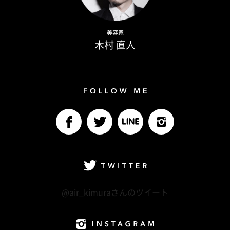
Naoto Kimura
美容家
木村 直人
Follow me
facebook
Twitter
LINE@
Instagram
Twitter
@air_kimuraさんのツイート