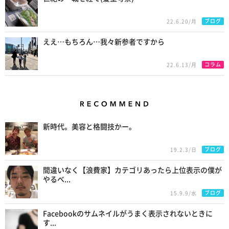
ブログ
22.6.20/月
ええ…もちろん…我々新参者ですから
コラム
22.6.13/月
Recommend
新時代。美容と格闘技かー。
ブログ
19.2.3/日
間違いなく【浪費家】カテゴリあったら上位表示の僕が
やるべ...
ブログ
15.9.9/水
Facebookのサムネイルがうまく表示されないときに
す...