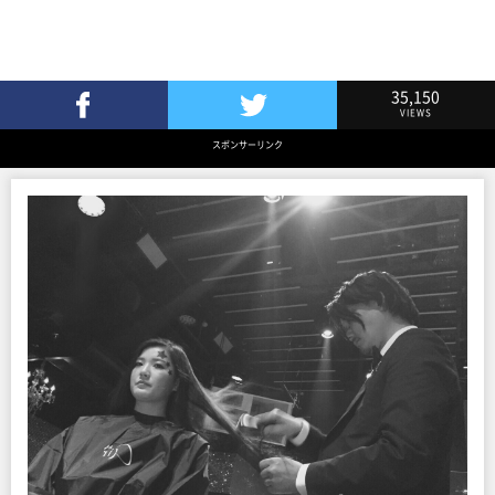
35,150
VIEWS
Facebookでシェア
Twitterでツイート
スポンサーリンク