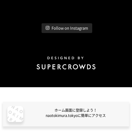
Instagram
Follow on Instagram
Design by Super Crowds
ホーム画面に登録しよう！
naotokimura.tokyoに簡単にアクセス
naotokimura.tokyo