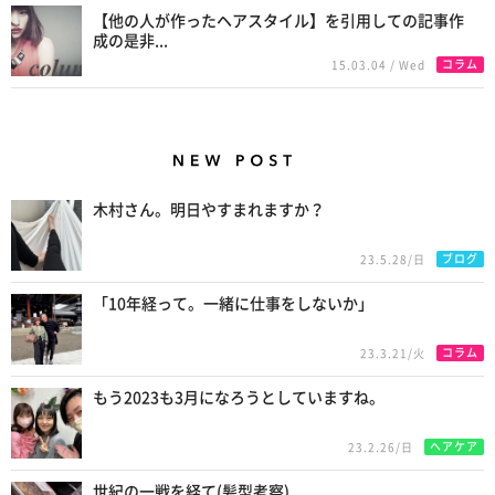
【他の人が作ったヘアスタイル】を引用しての記事作
成の是非...
コラム
15.03.04 / Wed
New Posts
木村さん。明日やすまれますか？
ブログ
23.5.28/日
「10年経って。一緒に仕事をしないか」
コラム
23.3.21/火
もう2023も3月になろうとしていますね。
ヘアケア
23.2.26/日
世紀の一戦を経て(髪型考察)