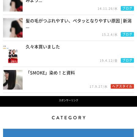
みよう...
ブログ
14.11.26/水
髪の毛がつぶれやすい、ペタッとなりやすい原因 | 新潟
...
ブログ
15.2.4/水
久々本買いました
ブログ
19.4.12/金
「SMOKE」染め！と資料
ヘアスタイル
17.9.27/水
スポンサーリンク
Category