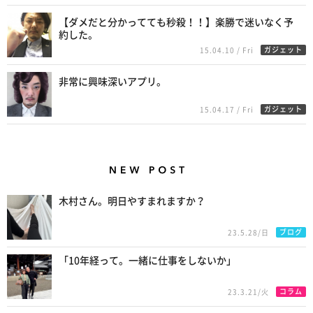
【ダメだと分かってても秒殺！！】楽勝で迷いなく予
約した。
ガジェット
15.04.10 / Fri
非常に興味深いアプリ。
ガジェット
15.04.17 / Fri
New Posts
木村さん。明日やすまれますか？
ブログ
23.5.28/日
「10年経って。一緒に仕事をしないか」
コラム
23.3.21/火