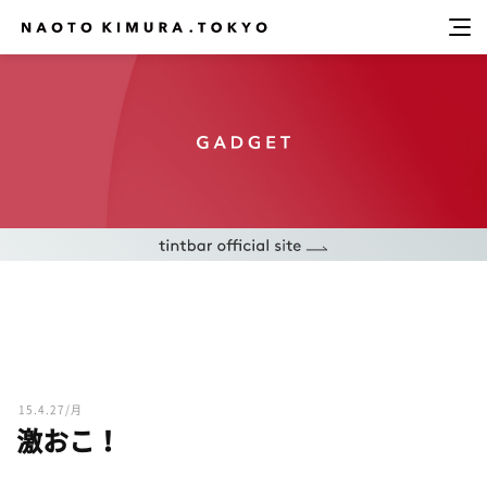
15.4.27/月
激おこ！