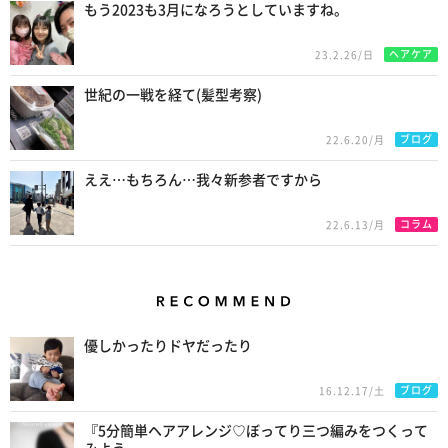
もう2023も3月になろうとしていますね。
ヘアケア
23.2.26/日
世紀の一戦を経て(髪型考察)
ブログ
22.6.20/月
ええ…もちろん…我々新参者ですから
コラム
22.6.13/月
Recommend
優しかったりドヤだったり
ブログ
16.12.17/土
『5分簡単ヘアアレンジ♡ぼってり三つ編みをつくって