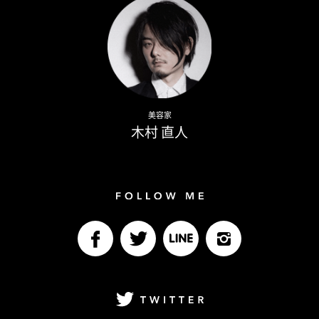
Naoto Kimura
美容家
木村 直人
Follow me
facebook
Twitter
LINE@
Instagram
Twitter