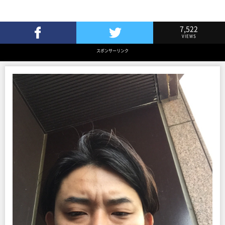
7,522
VIEWS
Facebookでシェア
Twitterでツイート
スポンサーリンク