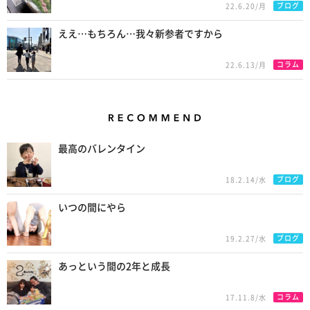
ブログ
22.6.20/月
ええ…もちろん…我々新参者ですから
コラム
22.6.13/月
Recommend
最高のバレンタイン
ブログ
18.2.14/水
いつの間にやら
ブログ
19.2.27/水
あっという間の2年と成長
コラム
17.11.8/水