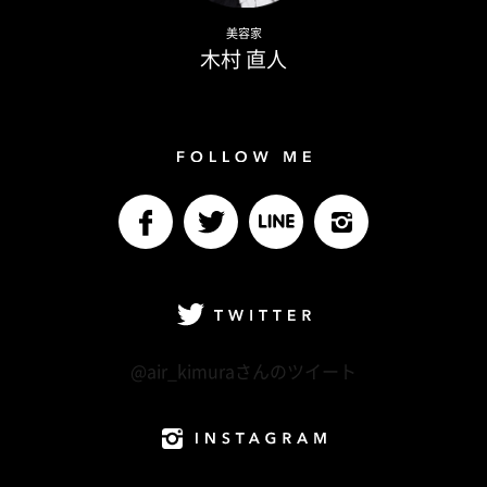
Naoto Kimura
美容家
木村 直人
Follow me
facebook
Twitter
LINE@
Instagram
Twitter
@air_kimuraさんのツイート
Instagram