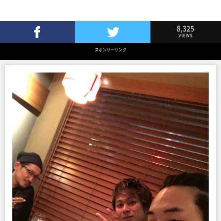
8,325
VIEWS
Facebookでシェア
Twitterでツイート
スポンサーリンク