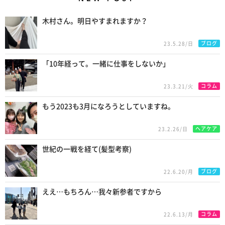
New Posts
木村さん。明日やすまれますか？
ブログ
23.5.28/日
「10年経って。一緒に仕事をしないか」
コラム
23.3.21/火
もう2023も3月になろうとしていますね。
ヘアケア
23.2.26/日
世紀の一戦を経て(髪型考察)
ブログ
22.6.20/月
ええ…もちろん…我々新参者ですから
コラム
22.6.13/月