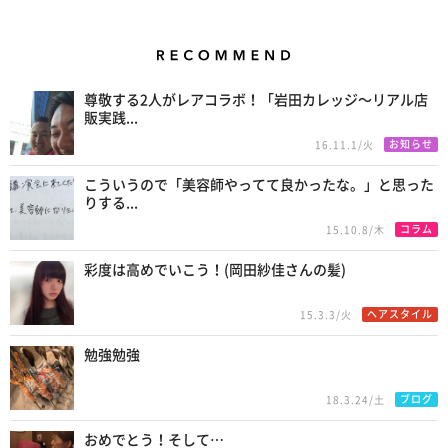
Recommend
尊敬する2人がレアコラボ！「岩田カレッジ〜リアル店
販実践...
お知らせ
16.11.1/火
こういうので「美容師やってて良かったな。」と思った
りする...
コラム
15.10.8/木
彩度は高めでいこう！(岡田紗佳さんの髪)
ヘアスタイル
15.3.3/火
勉強勉強
ブログ
18.3.24/土
おめでとう！そして…