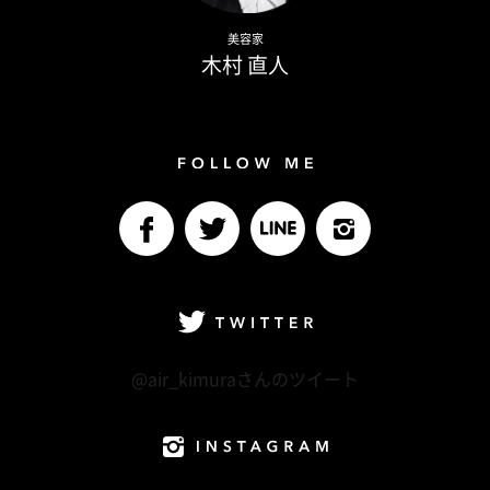
Naoto Kimura
美容家
木村 直人
Follow me
facebook
Twitter
LINE@
Instagram
Twitter
@air_kimuraさんのツイート
Instagram