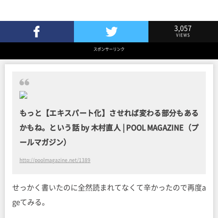
3,057
VIEWS
Facebookでシェア
Twitterでツイート
スポンサーリンク
もっと【エキスパート化】させれば変わる部分もある
かもね。という話 by 木村直人 | POOL MAGAZINE（プ
ールマガジン）
http://poolmagazine.net/1389
せっかく書いたのに全然読まれてなくて辛かったので再度a
geてみる。