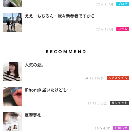
ブログ
22.6.20/月
ええ…もちろん…我々新参者ですから
コラム
22.6.13/月
Recommend
人気の髪。
ヘアスタイル
14.12.10/水
iPhoneX 届いたけども…
ガジェット
17.11.11/土
反響御礼
お知らせ
16.5.4/水