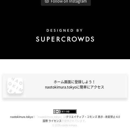
Follow on Instagram
Design by Super Crowds
ホーム画面に登録しよう！
naotokimura.tokyoに簡単にアクセス
naotokimura.tokyo
naotokimura.tokyo
作『
naotokimura.tokyo
』は
クリエイティブ・コモンズ 表示 - 改変禁止 4.0
国際 ライセンス
で提供されています。
© 2026 naoto kimura.