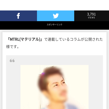
3,791
VIEWS
Facebookでシェア
Twitterでツイート
スポンサーリンク
「MTRL(マテリアル)」
で連載しているコラムが公開された
様です。