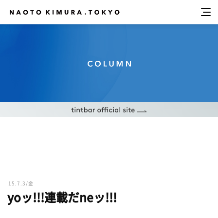
15.7.3/金
yoッ!!!連載だneッ!!!