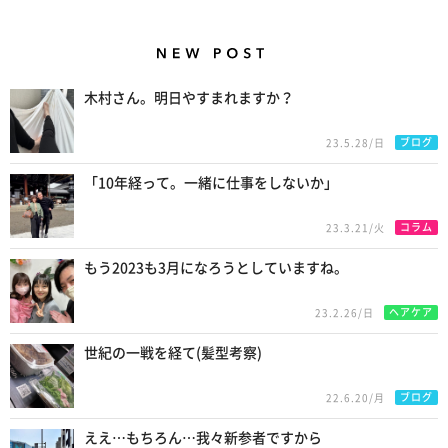
New Posts
木村さん。明日やすまれますか？
ブログ
23.5.28/日
「10年経って。一緒に仕事をしないか」
コラム
23.3.21/火
もう2023も3月になろうとしていますね。
ヘアケア
23.2.26/日
世紀の一戦を経て(髪型考察)
ブログ
22.6.20/月
ええ…もちろん…我々新参者ですから