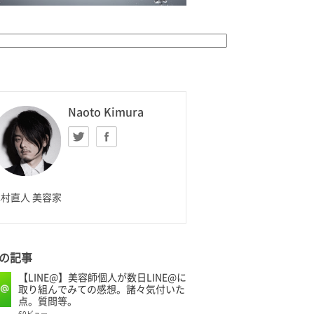
K HOMME
Naoto Kimura
Twitter
facebook
aoto Kimura
村直人 美容家
の記事
【LINE@】美容師個人が数日LINE@に
取り組んでみての感想。諸々気付いた
点。質問等。