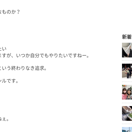
なものか？
新着
たい
ますが、いつか自分でもやりたいですねー。
という終わりなき追求。
ンルです。
ねぇ。