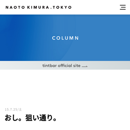
15.7.25/土
おし。狙い通り。