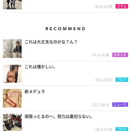
コラム
22.6.13/月
Recommend
これは大丈夫なのかな？ん？
お知らせ
15.11.6/金
これは懐かしい。
ブログ
16.2.13/土
新メデュラ
ニュース
21.7.10/土
頑張っとるの〜。努力は裏切らない。
ブログ
16.3.17/木