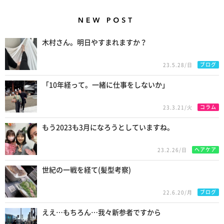
New Posts
木村さん。明日やすまれますか？
ブログ
23.5.28/日
「10年経って。一緒に仕事をしないか」
コラム
23.3.21/火
もう2023も3月になろうとしていますね。
ヘアケア
23.2.26/日
世紀の一戦を経て(髪型考察)
ブログ
22.6.20/月
ええ…もちろん…我々新参者ですから