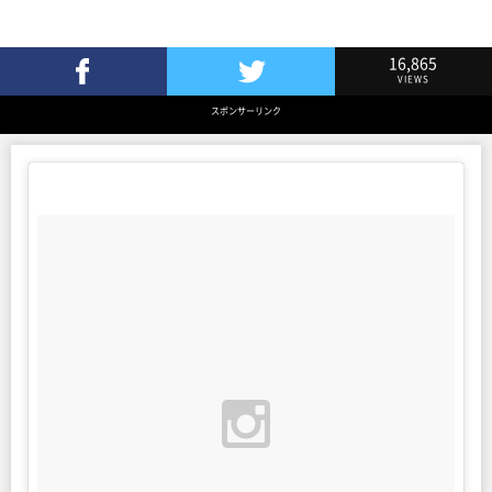
16,865
VIEWS
Facebookでシェア
Twitterでツイート
スポンサーリンク