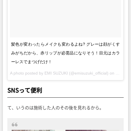
髪色が変わったらメイクも変わるよね? グレーは顔がくす
みがちだから、赤リップが必需品になりそう！目元はカラ
ーレスでまつげだけ！
A photo posted by EMI SUZUKI (@emisuzuki_official) on
Jul 24,
SNSって便利
て、いうのは施術した人のその後を見れるから。