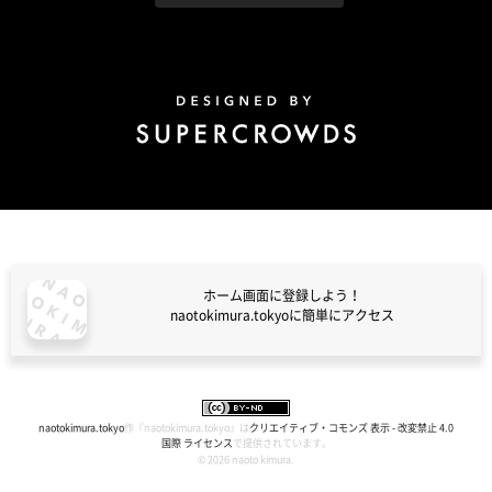
Design by Super Crowds
ホーム画面に登録しよう！
naotokimura.tokyoに簡単にアクセス
naotokimura.tokyo
naotokimura.tokyo
作『
naotokimura.tokyo
』は
クリエイティブ・コモンズ 表示 - 改変禁止 4.0
国際 ライセンス
で提供されています。
© 2026 naoto kimura.