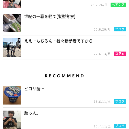
ヘアケア
23.2.26/日
世紀の一戦を経て(髪型考察)
ブログ
22.6.20/月
ええ…もちろん…我々新参者ですから
コラム
22.6.13/月
Recommend
ピロリ菌…
ブログ
16.6.11/土
助っ人。
ブログ
15.7.11/土