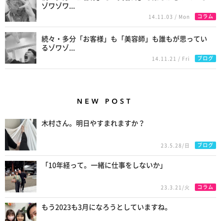
ゾワゾワ...
コラム
14.11.03 / Mon
続々・多分「お客様」も「美容師」も誰もが思ってい
るゾワゾ...
ブログ
14.11.21 / Fri
New Posts
木村さん。明日やすまれますか？
ブログ
23.5.28/日
「10年経って。一緒に仕事をしないか」
コラム
23.3.21/火
もう2023も3月になろうとしていますね。