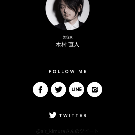
Naoto Kimura
美容家
木村 直人
Follow me
facebook
Twitter
LINE@
Instagram
Twitter
@air_kimuraさんのツイート