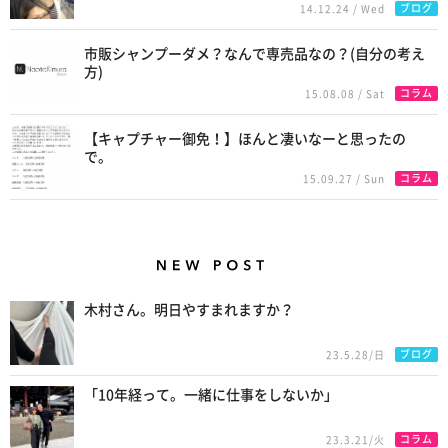
ブログ
14.12.24 / Wed
市販シャンプーダメ？なんで専売品なの？(自分の考え
方)
コラム
15.08.08 / Sat
【キャプチャー御免！】ほんと凄いなーと思ったの
で。
コラム
15.09.27 / Sun
New Posts
木村さん。明日やすまれますか？
ブログ
23.5.28/日
「10年経って。一緒に仕事をしないか」
コラム
23.3.21/火