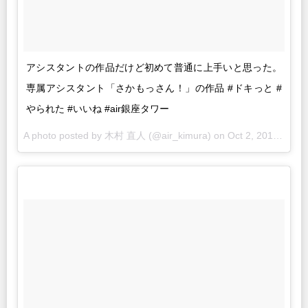
アシスタントの作品だけど初めて普通に上手いと思った。
専属アシスタント「さかもっさん！」の作品 #ドキっと #
やられた #いいね #air銀座タワー
A photo posted by 木村 直人 (@air_kimura) on
Oct 2, 2015 at 6:26pm PDT