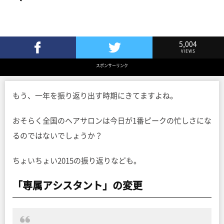
5,004
VIEWS
Facebookでシェア
Twitterでツイート
スポンサーリンク
もう、一年を振り返り出す時期にきてますよね。
おそらく全国のヘアサロンは今日が1番ピークの忙しさにな
るのではないでしょうか？
ちょいちょい2015の振り返りなども。
「専属アシスタント」の変更