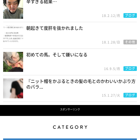
辛すぎる結果…
ブログ
18.2.12/月
朝起きて度肝を抜かれました
その他
18.1.28/日
初めての馬。そして嫌いになる
ブログ
16.9.5/月
『ニット帽をかぶるときの髪の毛とのかわいいかぶり方
のバラ...
ブログ
15.1.27/火
スポンサーリンク
Category