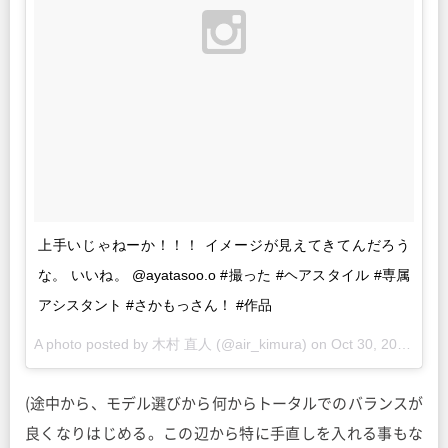
上手いじゃねーか！！！ イメージが見えてきてんだろう
な。 いいね。 @ayatasoo.o #撮った #ヘアスタイル #専属
アシスタント #さかもっさん！ #作品
A photo posted by 木村 直人 (@air_kimura) on
Oct 30, 2015 at 6:26pm PDT
(途中から、モデル選びから何からトータルでのバランスが
良くなりはじめる。この辺から特に手直しを入れる事もな