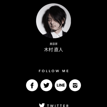
Naoto Kimura
美容家
木村 直人
Follow me
facebook
Twitter
LINE@
Instagram