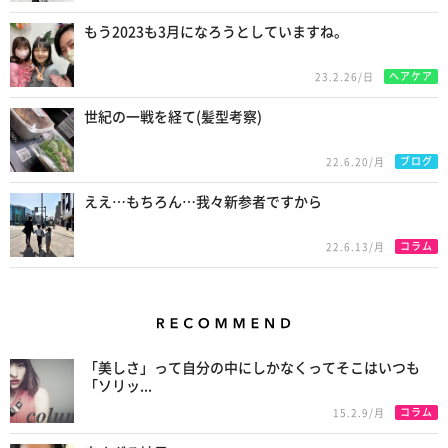
もう2023も3月になろうとしていますね。
ヘアケア
23.2.26/日
世紀の一戦を経て(髪型考察)
ブログ
22.6.20/月
ええ…もちろん…我々新参者ですから
コラム
22.6.13/月
Recommend
「美しさ」って自分の中にしかなくってそこはいつも
「ソリッ...
コラム
15.2.9/月