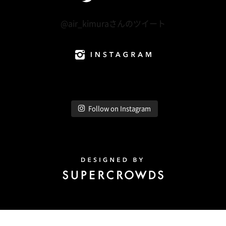
Twitter
@air_kimuraさんのツイート
Instagram
Follow on Instagram
Design by Super Crowds