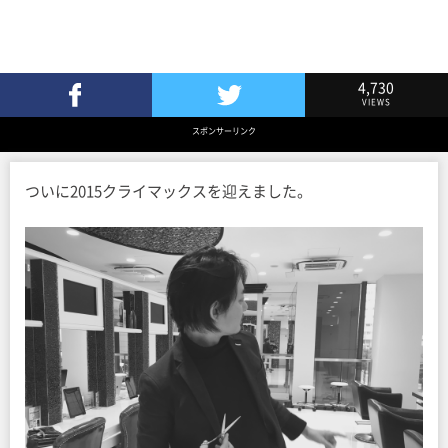
4,730
VIEWS
Facebookでシェア
Twitterでツイート
スポンサーリンク
ついに2015クライマックスを迎えました。