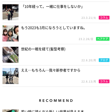
「10年経って。一緒に仕事をしないか」
コラム
23.3.21/火
もう2023も3月になろうとしていますね。
ヘアケア
23.2.26/日
世紀の一戦を経て(髪型考察)
ブログ
22.6.20/月
ええ…もちろん…我々新参者ですから
コラム
22.6.13/月
Recommend
若い時に読んだら新しい世界が見える本