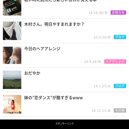
お知らせ
16.10.30/日
木村さん。明日やすまれますか？
ブログ
23.5.28/日
今日のヘアアレンジ
ヘアアレンジ
16.9.29/木
おだやか
ブログ
15.1.27/火
妹の”恋ダンス”が酷すぎるwww
その他
16.12.21/水
スポンサーリンク