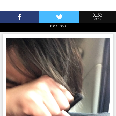
8,152
VIEWS
Facebookでシェア
Twitterでツイート
スポンサーリンク