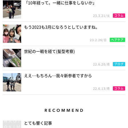
「10年経って。一緒に仕事をしないか」
コラム
23.3.21/火
もう2023も3月になろうとしていますね。
ヘアケア
23.2.26/日
世紀の一戦を経て(髪型考察)
ブログ
22.6.20/月
ええ…もちろん…我々新参者ですから
コラム
22.6.13/月
Recommend
とても響く記事