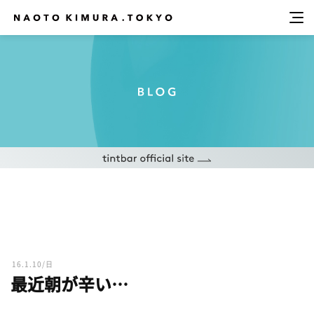
16.1.10/日
最近朝が辛い…