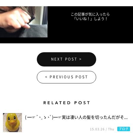
この記事が気に入ったら
「いいね！」しよう！
NEXT POST >
< PREVIOUS POST
Related Posts
( ━☞´◔‿ゝ◔`)━☞実は凄い人の髪を切ったんだがそ...
ブログ
15.03.26 / Thu