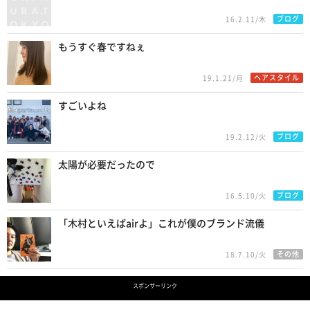
ブログ
16.2.11/木
もうすぐ春ですねぇ
ヘアスタイル
19.1.21/月
すごいよね
ブログ
19.2.12/火
太陽が必要だったので
ブログ
16.5.10/火
「木村といえばairよ」これが僕のブランド流儀
その他
18.7.10/火
スポンサーリンク