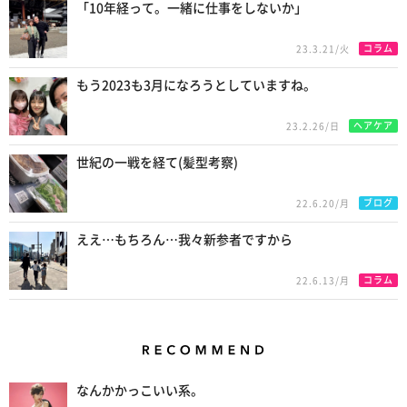
「10年経って。一緒に仕事をしないか」
コラム
23.3.21/火
もう2023も3月になろうとしていますね。
ヘアケア
23.2.26/日
世紀の一戦を経て(髪型考察)
ブログ
22.6.20/月
ええ…もちろん…我々新参者ですから
コラム
22.6.13/月
Recommend
なんかかっこいい系。