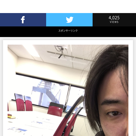
4,025
VIEWS
Facebookでシェア
Twitterでツイート
スポンサーリンク