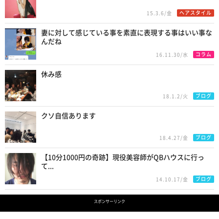
ヘアスタイル
15.3.6/金
妻に対して感じている事を素直に表現する事はいい事な
んだね
コラム
16.11.30/水
休み感
ブログ
18.1.2/火
クソ自信あります
ブログ
18.4.27/金
【10分1000円の奇跡】現役美容師がQBハウスに行っ
て...
ブログ
14.10.17/金
スポンサーリンク