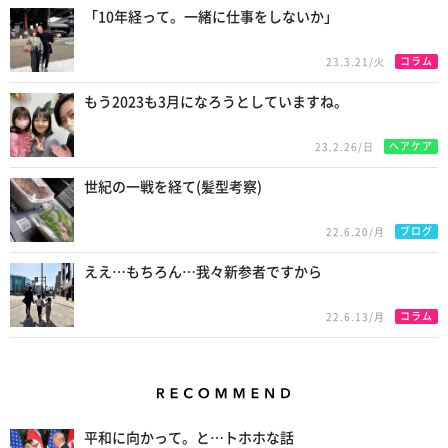
「10年経って。一緒に仕事をしないか」
コラム
23.3.21/火
もう2023も3月になろうとしていますね。
ヘアケア
23.2.26/日
世紀の一戦を経て(髪型考察)
ブログ
22.6.20/月
ええ…もちろん…我々新参者ですから
コラム
22.6.13/月
Recommend
平和に向かって。と…トホホな話