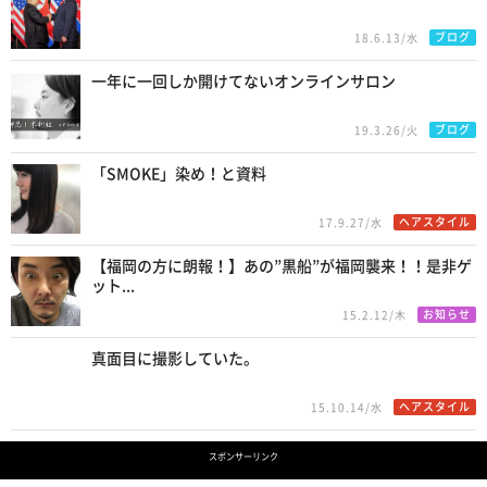
ブログ
18.6.13/水
一年に一回しか開けてないオンラインサロン
ブログ
19.3.26/火
「SMOKE」染め！と資料
ヘアスタイル
17.9.27/水
【福岡の方に朗報！】あの”黒船”が福岡襲来！！是非ゲ
ット...
お知らせ
15.2.12/木
真面目に撮影していた。
ヘアスタイル
15.10.14/水
スポンサーリンク