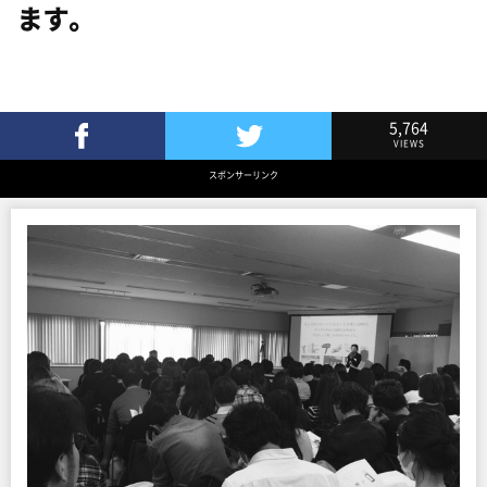
ます。
5,764
VIEWS
Facebookでシェア
Twitterでツイート
スポンサーリンク