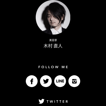
Naoto Kimura
美容家
木村 直人
Follow me
facebook
Twitter
LINE@
Instagram