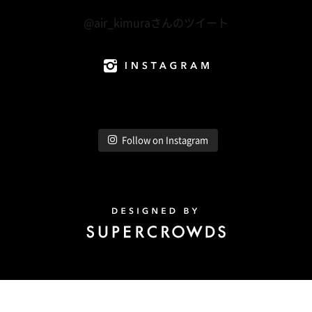
Twitter
@air_kimuraさんのツイート
Instagram
Follow on Instagram
Design by Super Crowds