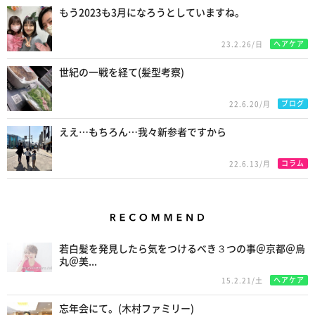
もう2023も3月になろうとしていますね。
ヘアケア
23.2.26/日
世紀の一戦を経て(髪型考察)
ブログ
22.6.20/月
ええ…もちろん…我々新参者ですから
コラム
22.6.13/月
Recommend
若白髪を発見したら気をつけるべき３つの事＠京都＠烏
丸＠美...
ヘアケア
15.2.21/土
忘年会にて。(木村ファミリー)