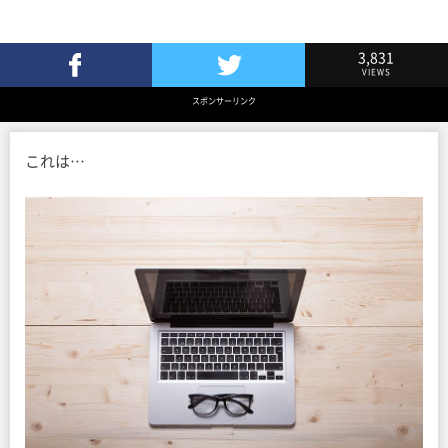
3,831
VIEWS
Facebookでシェア
Twitterでツイート
スポンサーリンク
これは…